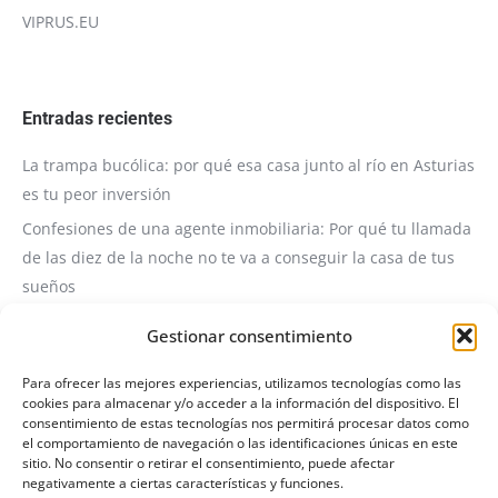
VIPRUS.EU
Entradas recientes
La trampa bucólica: por qué esa casa junto al río en Asturias
es tu peor inversión
Confesiones de una agente inmobiliaria: Por qué tu llamada
de las diez de la noche no te va a conseguir la casa de tus
sueños
Servicio de Consultoría y Visita Técnica Inmobiliaria
Gestionar consentimiento
❗️❗️COMUNICADO OFICIAL: ACTUALIZACIÓN DE LA POLÍTICA DE
Para ofrecer las mejores experiencias, utilizamos tecnologías como las
VISITAS A INMUEBLES❗️❗️
cookies para almacenar y/o acceder a la información del dispositivo. El
Invertir en Propiedades de Fondos: El Arte de Transformar
consentimiento de estas tecnologías nos permitirá procesar datos como
el comportamiento de navegación o las identificaciones únicas en este
Problemas en Rentabilidad
sitio. No consentir o retirar el consentimiento, puede afectar
negativamente a ciertas características y funciones.