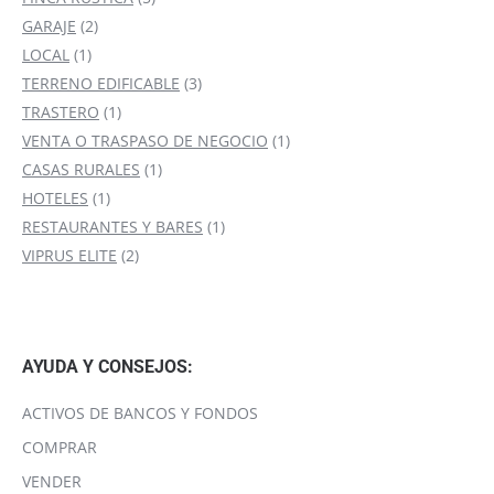
2
productos
GARAJE
2
1
productos
LOCAL
1
producto
3
TERRENO EDIFICABLE
3
1
productos
TRASTERO
1
producto
1
VENTA O TRASPASO DE NEGOCIO
1
1
producto
CASAS RURALES
1
1
producto
HOTELES
1
producto
1
RESTAURANTES Y BARES
1
2
producto
VIPRUS ELITE
2
productos
AYUDA Y CONSEJOS:
ACTIVOS DE BANCOS Y FONDOS
COMPRAR
VENDER