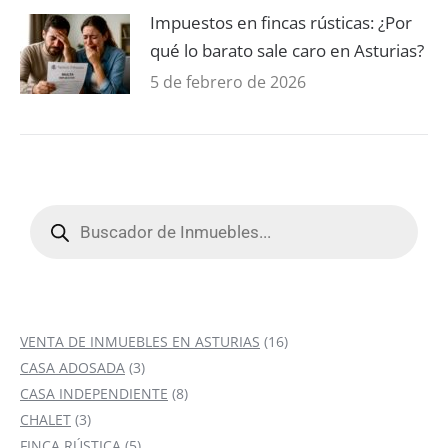
Impuestos en fincas rústicas: ¿Por
qué lo barato sale caro en Asturias?
5 de febrero de 2026
Búsqueda
de
productos
16
VENTA DE INMUEBLES EN ASTURIAS
16
3
productos
CASA ADOSADA
3
productos
8
CASA INDEPENDIENTE
8
3
productos
CHALET
3
productos
5
FINCA RÚSTICA
5