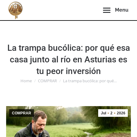
Menu
La trampa bucólica: por qué esa
casa junto al río en Asturias es
tu peor inversión
You are here:
Home
COMPRAR
La trampa bucólica: por qué…
COMPRAR
Jul
2
2026