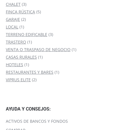
3
productos
CHALET
3
productos
5
FINCA RÚSTICA
5
2
productos
GARAJE
2
1
productos
LOCAL
1
producto
3
TERRENO EDIFICABLE
3
1
productos
TRASTERO
1
producto
1
VENTA O TRASPASO DE NEGOCIO
1
1
producto
CASAS RURALES
1
1
producto
HOTELES
1
producto
1
RESTAURANTES Y BARES
1
2
producto
VIPRUS ELITE
2
productos
AYUDA Y CONSEJOS:
ACTIVOS DE BANCOS Y FONDOS