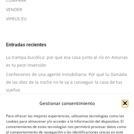
COMPRAR
VENDER
VIPRUS.EU
Entradas recientes
La trampa bucólica: por qué esa casa junto al río en Asturias
es tu peor inversión
Confesiones de una agente inmobiliaria: Por qué tu llamada
de las diez de la noche no te va a conseguir la casa de tus
sueños
Servicio de Consultoría y Visita Técnica Inmobiliaria
Gestionar consentimiento
❗️❗️COMUNICADO OFICIAL: ACTUALIZACIÓN DE LA POLÍTICA DE
VISITAS A INMUEBLES❗️❗️
Para ofrecer las mejores experiencias, utilizamos tecnologías como las
cookies para almacenar y/o acceder a la información del dispositivo. El
Invertir en Propiedades de Fondos: El Arte de Transformar
consentimiento de estas tecnologías nos permitirá procesar datos como
el comportamiento de navegación o las identificaciones únicas en este
Problemas en Rentabilidad