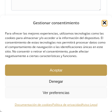
Gestionar consentimiento
Información básica sobre protección de datos
Responsable: Olga Kulikova VIPRUS.EU CLUB DE
Para ofrecer las mejores experiencias, utilizamos tecnologías como las
INVERSORES RURALES.
cookies para almacenar y/o acceder a la información del dispositivo. El
Finalidad: Gestionar su solicitud inmobiliaria y
consentimiento de estas tecnologías nos permitirá procesar datos como
contactarle.
el comportamiento de navegación o las identificaciones únicas en este
Legitimación: Consentimiento del interesado.
sitio. No consentir o retirar el consentimiento, puede afectar
Destinatarios: No se cederán datos a terceros.
negativamente a ciertas características y funciones.
Derechos: Acceso, rectificación y supresión,
según se indica en la
Política de Privacidad
.
Aceptar
He leído y acepto la
Política de
Privacidad
para unirme al Club VIPRUS,
Denegar
1
recibir oportunidades de inversión
personalizadas y gestionar mis visitas.
Ver preferencias
Pregunta a Olga👱‍♀️
Información Básica sobre Protección de
Open chaty
Documentación de cookies
Política de privacidad
Aviso Legal
Datos: