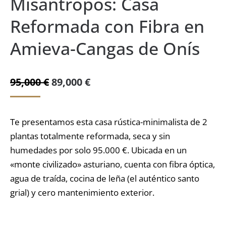
Misántropos: Casa
Reformada con Fibra en
Amieva-Cangas de Onís
El
El
95,000
€
89,000
€
precio
precio
original
actual
Te presentamos esta casa rústica-minimalista de 2
era:
es:
plantas totalmente reformada, seca y sin
95,000 €.
89,000 €.
humedades por solo 95.000 €. Ubicada en un
«monte civilizado» asturiano, cuenta con fibra óptica,
agua de traída, cocina de leña (el auténtico santo
grial) y cero mantenimiento exterior.