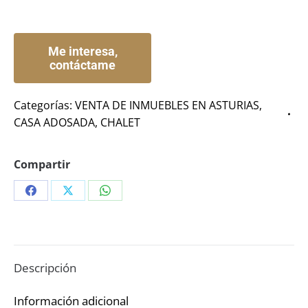
Categorías:
VENTA DE INMUEBLES EN ASTURIAS
,
CASA ADOSADA
,
CHALET
Compartir
Share
Share
Share
on
on
on
Facebook
X
WhatsApp
Descripción
Información adicional