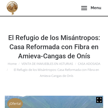
Menu
El Refugio de los Misántropos:
Casa Reformada con Fibra en
Amieva-Cangas de Onís
You are here:
Home
VENTA DE INMUEBLES EN ASTURIAS
CASA ADOSADA
El Refugio de los Misántropos: Casa Reformada con Fibra en
Amieva-Cangas de Onís
¡Oferta!