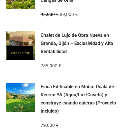
Cangas de Onís
El
El
95,000
€
89,000
€
precio
precio
original
actual
Chalet de Lujo de Obra Nueva en
era:
es:
Granda, Gijón – Exclusividad y Alta
95,000 €.
89,000 €.
Rentabilidad
VIPRUS ELITE
785,000
€
Finca Edificable en Muño: Úsala de
Recreo YA (Agua/Luz/Caseta) y
construye cuando quieras (Proyecto
Incluido)
79,000
€