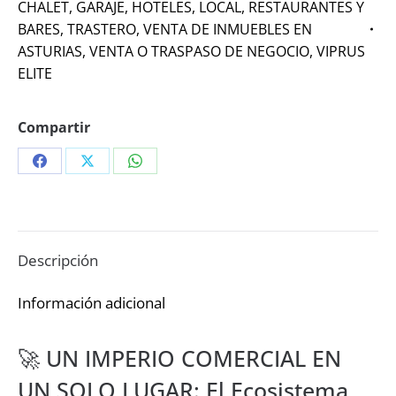
CHALET
,
GARAJE
,
HOTELES
,
LOCAL
,
RESTAURANTES Y
BARES
,
TRASTERO
,
VENTA DE INMUEBLES EN
ASTURIAS
,
VENTA O TRASPASO DE NEGOCIO
,
VIPRUS
ELITE
Compartir
Share
Share
Share
on
on
on
Facebook
X
WhatsApp
Descripción
Información adicional
🚀 UN IMPERIO COMERCIAL EN
UN SOLO LUGAR: El Ecosistema