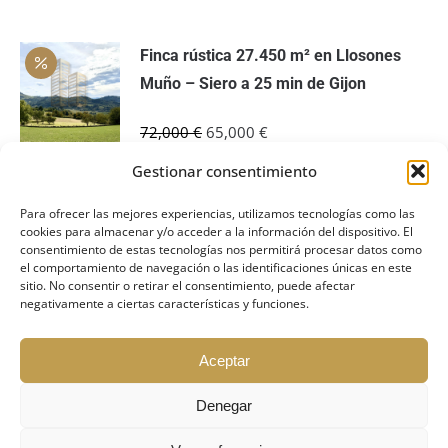
Finca rústica 27.450 m² en Llosones
Muño – Siero a 25 min de Gijon
El
El
72,000
€
65,000
€
precio
precio
Gestionar consentimiento
original
actual
Casa rural asturiana con hórreo, finca y
era:
es:
Para ofrecer las mejores experiencias, utilizamos tecnologías como las
garaje – La Espina, Salas (Asturias)
cookies para almacenar y/o acceder a la información del dispositivo. El
72,000 €.
65,000 €.
consentimiento de estas tecnologías nos permitirá procesar datos como
el comportamiento de navegación o las identificaciones únicas en este
El
El
210,000
€
189,900
€
sitio. No consentir o retirar el consentimiento, puede afectar
negativamente a ciertas características y funciones.
precio
precio
original
actual
Aceptar
era:
es:
210,000 €.
189,900 €.
2026 VIPRUS.EU Copyright © Todos los derechos
Denegar
reservados
1