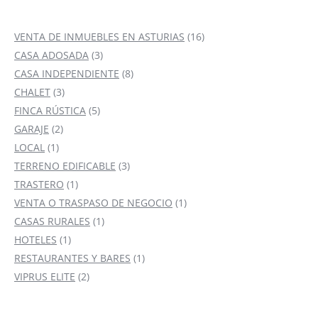
16
VENTA DE INMUEBLES EN ASTURIAS
16
3
productos
CASA ADOSADA
3
productos
8
CASA INDEPENDIENTE
8
3
productos
CHALET
3
productos
5
FINCA RÚSTICA
5
2
productos
GARAJE
2
1
productos
LOCAL
1
producto
3
TERRENO EDIFICABLE
3
1
productos
TRASTERO
1
producto
1
VENTA O TRASPASO DE NEGOCIO
1
1
producto
CASAS RURALES
1
1
producto
HOTELES
1
producto
1
RESTAURANTES Y BARES
1
2
producto
VIPRUS ELITE
2
productos