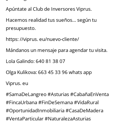
Apúntate al Club de Inversores Viprus.
Hacemos realidad tus sueños… según tu
presupuesto.
https: //viprus. eu/nuevo-cliente/
Mándanos un mensaje para agendar tu visita.
Lola Galindo: 640 81 38 07
Olga Kulikova: 663 45 33 96 whats app
Viprus. eu
#SamaDeLangreo #Asturias #CabañaEnVenta
#FincaUrbana #FinDeSemana #VidaRural
#OportunidadInmobiliaria #CasaDeMadera
#VentaParticular #NaturalezaAsturias