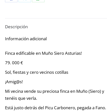
Share
Share
Share
on
on
on
Facebook
X
WhatsApp
Descripción
Información adicional
Finca edificable en Muño Siero Asturias!
79. 000 €
Sol, fiestas y cero vecinos cotillas
¡Amig@s!
Mi vecina vende su preciosa finca en Muño (Siero) y
tenéis que verla.
Está justo detrás del Picu Carbonero, pegada a Fano.