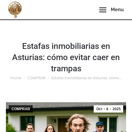
Menu
Estafas inmobiliarias en
Asturias: cómo evitar caer en
trampas
You are here:
Home
COMPRAR
Estafas inmobiliarias en Asturias: cómo…
COMPRAR
Oct
6
2025