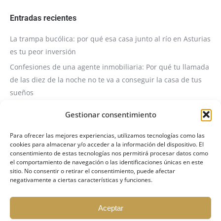
Entradas recientes
La trampa bucólica: por qué esa casa junto al río en Asturias
es tu peor inversión
Confesiones de una agente inmobiliaria: Por qué tu llamada
de las diez de la noche no te va a conseguir la casa de tus
sueños
Servicio de Consultoría y Visita Técnica Inmobiliaria
Gestionar consentimiento
❗️❗️COMUNICADO OFICIAL: ACTUALIZACIÓN DE LA POLÍTICA DE
VISITAS A INMUEBLES❗️❗️
Para ofrecer las mejores experiencias, utilizamos tecnologías como las
cookies para almacenar y/o acceder a la información del dispositivo. El
Invertir en Propiedades de Fondos: El Arte de Transformar
consentimiento de estas tecnologías nos permitirá procesar datos como
el comportamiento de navegación o las identificaciones únicas en este
Problemas en Rentabilidad
sitio. No consentir o retirar el consentimiento, puede afectar
negativamente a ciertas características y funciones.
Aceptar