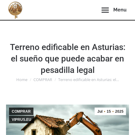
Menu
Terreno edificable en Asturias:
el sueño que puede acabar en
pesadilla legal
You are here:
Home
COMPRAR
Terreno edificable en Asturias: el…
COMPRAR
Jul
15
2025
VIPRUS.EU