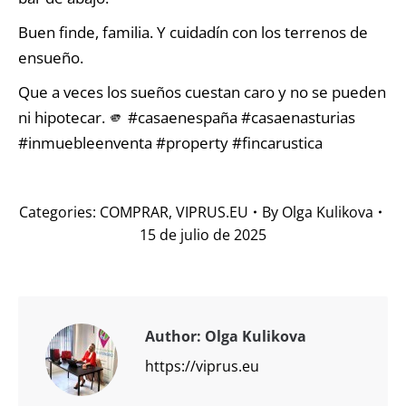
Buen finde, familia. Y cuidadín con los terrenos de
ensueño.
Que a veces los sueños cuestan caro y no se pueden
ni hipotecar. 🫵 #casaenespaña #casaenasturias
#inmuebleenventa #property #fincarustica
Categories:
COMPRAR
,
VIPRUS.EU
By
Olga Kulikova
15 de julio de 2025
Author:
Olga Kulikova
https://viprus.eu