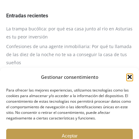
Entradas recientes
La trampa bucólica: por qué esa casa junto al río en Asturias
es tu peor inversión
Confesiones de una agente inmobiliaria: Por qué tu llamada
de las diez de la noche no te va a conseguir la casa de tus
sueños
Servicio de Consultoría y Visita Técnica Inmobiliaria
Gestionar consentimiento
❗️❗️COMUNICADO OFICIAL: ACTUALIZACIÓN DE LA POLÍTICA DE
VISITAS A INMUEBLES❗️❗️
Para ofrecer las mejores experiencias, utilizamos tecnologías como las
cookies para almacenar y/o acceder a la información del dispositivo. El
Invertir en Propiedades de Fondos: El Arte de Transformar
consentimiento de estas tecnologías nos permitirá procesar datos como
el comportamiento de navegación o las identificaciones únicas en este
Problemas en Rentabilidad
sitio. No consentir o retirar el consentimiento, puede afectar
negativamente a ciertas características y funciones.
Aceptar