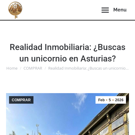
Menu
Realidad Inmobiliaria: ¿Buscas
un unicornio en Asturias?
You are here:
Home
COMPRAR
Realidad Inmobiliaria: ¿Buscas un unicornio…
COMPRAR
Feb
5
2026