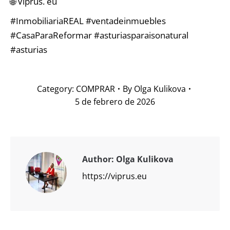
🌐 Viprus. eu
#InmobiliariaREAL #ventadeinmuebles
#CasaParaReformar #asturiasparaisonatural
#asturias
Category:
COMPRAR
By
Olga Kulikova
5 de febrero de 2026
Author:
Olga Kulikova
https://viprus.eu