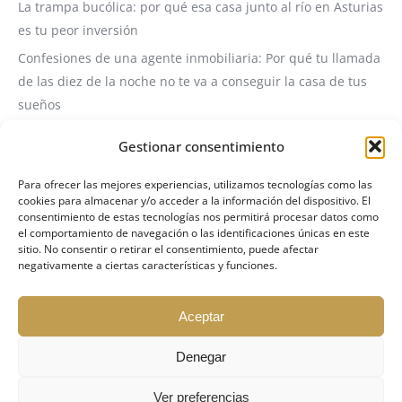
La trampa bucólica: por qué esa casa junto al río en Asturias
es tu peor inversión
Confesiones de una agente inmobiliaria: Por qué tu llamada
de las diez de la noche no te va a conseguir la casa de tus
sueños
Servicio de Consultoría y Visita Técnica Inmobiliaria
Gestionar consentimiento
❗️❗️COMUNICADO OFICIAL: ACTUALIZACIÓN DE LA POLÍTICA DE
VISITAS A INMUEBLES❗️❗️
Para ofrecer las mejores experiencias, utilizamos tecnologías como las
cookies para almacenar y/o acceder a la información del dispositivo. El
Invertir en Propiedades de Fondos: El Arte de Transformar
consentimiento de estas tecnologías nos permitirá procesar datos como
el comportamiento de navegación o las identificaciones únicas en este
Problemas en Rentabilidad
sitio. No consentir o retirar el consentimiento, puede afectar
negativamente a ciertas características y funciones.
Aceptar
2026 VIPRUS.EU Copyright © Todos los derechos
Denegar
reservados
1
Ver preferencias
Política de Privacidad