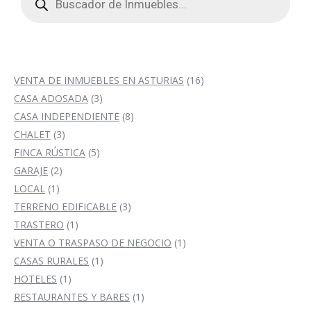
productos
16
VENTA DE INMUEBLES EN ASTURIAS
16
3
productos
CASA ADOSADA
3
productos
8
CASA INDEPENDIENTE
8
3
productos
CHALET
3
productos
5
FINCA RÚSTICA
5
2
productos
GARAJE
2
1
productos
LOCAL
1
producto
3
TERRENO EDIFICABLE
3
1
productos
TRASTERO
1
producto
1
VENTA O TRASPASO DE NEGOCIO
1
1
producto
CASAS RURALES
1
1
producto
HOTELES
1
producto
1
RESTAURANTES Y BARES
1