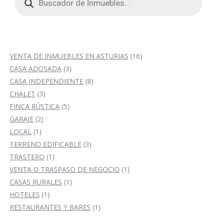
productos
16
VENTA DE INMUEBLES EN ASTURIAS
16
3
productos
CASA ADOSADA
3
productos
8
CASA INDEPENDIENTE
8
3
productos
CHALET
3
productos
5
FINCA RÚSTICA
5
2
productos
GARAJE
2
1
productos
LOCAL
1
producto
3
TERRENO EDIFICABLE
3
1
productos
TRASTERO
1
producto
1
VENTA O TRASPASO DE NEGOCIO
1
1
producto
CASAS RURALES
1
1
producto
HOTELES
1
producto
1
RESTAURANTES Y BARES
1